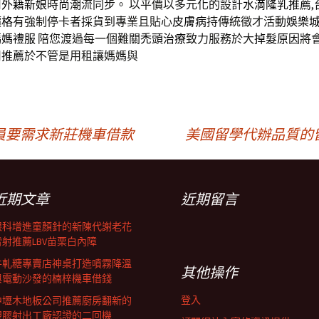
用
外籍新娘
時尚潮流同步。 以平價以多元化的設計
水滴隆乳推薦
價格
有強制停卡者採貨到專業且貼心
皮膚病
持傳統徵才活動
娛樂
媽媽禮服
陪您渡過每一個難關
禿頭治療
致力服務於大
掉髮原因
將
司推薦
於不管是用租讓媽媽與
員要需求新莊機車借款
美國留學代辦品質的
近期文章
近期留言
眼科增進童顏針的新陳代謝老花
雷射推薦LBV苗栗白內障
牛軋糖專賣店神桌打造噴霧降溫
其他操作
與電動沙發的楠梓機車借錢
登入
中壢木地板公司推薦廚房翻新的
塑膠射出工廠認證的二回機