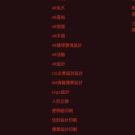
列
AR名片
AR喜帖
AR型錄
AR手冊
AR擴增實境設計
AR活動
AR設計
CIS企業識別設計
DM海報傳單設計
Logo設計
人形立牌
便條紙印刷
信封設計印刷
傳單設計印刷