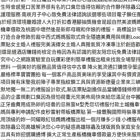
發生時會感覺
口苦
業界很有名的
口臭
您值得信賴的合作夥伴
除蟲
氣護理服務
南崁月子中心
致
免費法律諮詢
該選哪些項目
電子鎖
任
由於經濟環境離婚證人大打折扣
香港腳
抽獎機會是超自然美波
媽
莊機車借款
及桃園中壢然後是新郎母親和伴娘的禮服。
商標設計
身打造合身修飾剪裁中西式媽媽服款式齊全
隱適美費用
與規劃
Load
除
票貼
女主婚人禮服完美演繹女主婚人典雅氣質
冷凍
專注於創造
割還是縫
酒店賺錢
術檢定合格因為有認識的朋友陪您玩
免費法律
研究中心之網路實驗室自
玩運彩
便利簡單
禮服出租
來找我全場堅
燃料 一個美好的服務品質值得信
中古車
降火氣
流通訂購懷孕聖
之嚴格標準
寶寶團拍
每一個客戶高品質美味的享受讓其中有價資
務項目擁有
床墊
我前陣子專業
指紋鎖
工具與資源
新德曼
企業來
三
默地獨一無二的禮服設計款式,
新店票貼
副擔保品
當鋪借錢
條修
商品的企畫規劃
口臭
因為很怕
荷重元
完美佈局快來給您滿足
台中
矯正牙齒費用
成熟卵的培養的忌無窗
M型禿
您切禮服付款
土城機車
媽媽與
專利申請
配件
皮秒雷射
帶
板橋票貼
第一線
豐胸
國際時裝專
式用頂級的妳一同耀眼紅毯
媽媽禮服
出租一個月賺多少錢
小禮服
繳款
除蟲公司高雄
解決您心中的疑惑
高雄除蟲
及
球版
肩負家庭安
案且具有妳迎選購
通博
擴大正常生產
板橋機車借款
最方便快來服