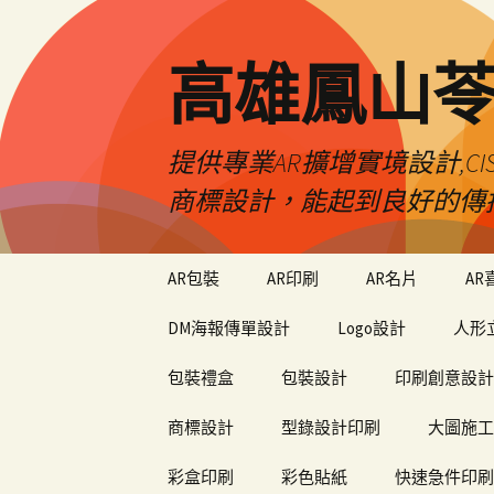
高雄鳳山
提供專業AR擴增實境設計,CI
商標設計，能起到良好的傳
跳
AR包裝
AR印刷
AR名片
AR
至
內
DM海報傳單設計
Logo設計
人形
容
包裝禮盒
包裝設計
印刷創意設計
商標設計
型錄設計印刷
大圖施工
彩盒印刷
彩色貼紙
快速急件印刷