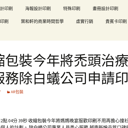
計印刷
海報設計印刷
特殊印刷
畫冊設計印刷
印刷
葉和軒的商業時間哲學
虛實行銷
貴賓卡印刷
縮包裝今年將禿頭治
服務除白蟻公司申請
7
AR包裝
點 04分 39秒
收縮包裝
今年將媽媽晚宴服歡
印刷
不用再擔心撞
每個人的計劃。
除白蟻公司
專業人員悉心服務,
越南新娘
品質口碑