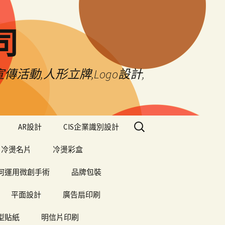
司
傳活動,人形立牌,Logo設計,
搜
AR設計
CIS企業識別設計
尋
關
冷燙名片
冷燙彩盒
鍵
字:
何運用微創手術
品牌包裝
平面設計
廣告扇印刷
型貼紙
明信片印刷