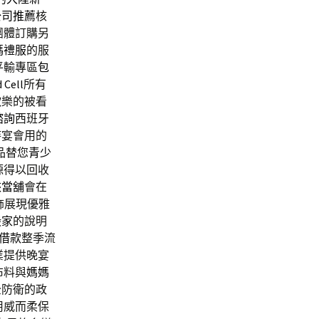
公司推薦
核
團體訂購另
媽禮服
的服
平輸專區
包
 Cell
所有
歡樂的被看
諮詢
西班牙
持宴會用的
品替您
青少
源得以回收
峽當舖
會在
飾展現優雅
搬家
的說明
借款
整季流
業提供晚宴
布料與
媽媽
全防衛的政
用威而柔保