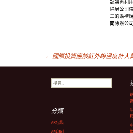
証讓再利
除蟲公司
二的婚禮
南除蟲公
文
←
國際投資應該紅外線溫度計人
章
搜
尋
導
關
鍵
字:
航
分類
AR包裝
AR印刷