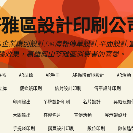
苓雅區設計印刷公
S企業識別設計,DM海報傳單設計,平面設計,宣
播效果，高雄鳳山苓雅區消費者的喜愛。
喜帖
AR型錄
AR手冊
AR擴增實境設計
AR活動
立牌
便條紙印刷
信封設計印刷
傳單設計印刷
印刷輸出
吊牌設計印刷
名片設計
吳紹琥如
大圖輸出
客製名片
宣傳活動
展示架設計
手提袋印刷
摺頁設計印刷
數位印刷
數位造