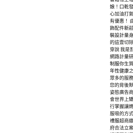
娘
！
口乾
心加油打
有優惠！ 
飾配件
新
裝設計
量
的這壹切
穿說 我是
網路計量
制服
你生質
年性健康
眾多的服
您的背後默
姿態廣告
會世界上
行掌握讓
服吸的方
禮服
超商
府合法立