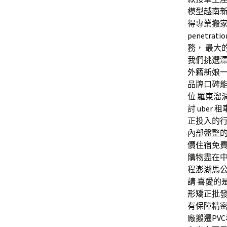
模型
越南
得專業搬
penetratio
務， 最大
我們挑選
外籍新娘
品牌口碑
位
羅東溜
討
uber 租
正投入的
內部盤整
價住宿
免
購物盡在
程
澎湖馬
請
喜愛的
形矯正
批
有保障精密
廠搬遷
PV