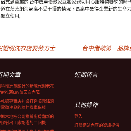
民宿
充滿童趣的
台中機車借款
家庭搬家親切用心服務物聯網的時代
公道在茫茫網海
身高
不受干擾的情況下
長高
中獲得企業新的生命
獨立使用,
稅證明洗衣店要勞力士
台中借款第一品牌
近期文章
近期留言
眼科增進童顏針的新陳代謝老花
雷射推薦LBV苗栗白內障
牛軋糖專賣店神桌打造噴霧降溫
其他操作
與電動沙發的楠梓機車借錢
登入
中壢木地板公司推薦廚房翻新的
塑膠射出工廠認證的二回機
訂閱網站內容的資訊提供