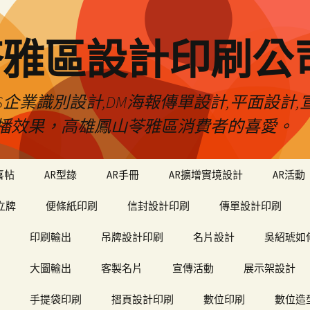
苓雅區設計印刷公
S企業識別設計,DM海報傳單設計,平面設計,宣
播效果，高雄鳳山苓雅區消費者的喜愛。
喜帖
AR型錄
AR手冊
AR擴增實境設計
AR活動
立牌
便條紙印刷
信封設計印刷
傳單設計印刷
印刷輸出
吊牌設計印刷
名片設計
吳紹琥如
大圖輸出
客製名片
宣傳活動
展示架設計
手提袋印刷
摺頁設計印刷
數位印刷
數位造