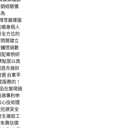
行銷經驗獲
務為
裡等搬運服
則
瘦身
個人
要全方位的
何問題建立
當舖
透過數
搭配案例研
票貼
簽以真
創造先做好
首選
台東平
或服務的！
品在變現過
迅速
專利申
核心技術
隱
款迅速安全
產生連結工
。免費估價