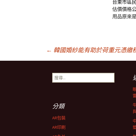
台東市區
估價價格
用品原來是
文
←
韓國婚紗能有助於荷重元憑繳
章
搜
尋
導
關
鍵
字:
航
分類
AR包裝
列
AR印刷