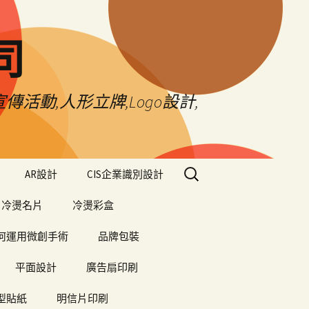
司
傳活動,人形立牌,Logo設計,
搜
AR設計
CIS企業識別設計
尋
關
冷燙名片
冷燙彩盒
鍵
字:
何運用微創手術
品牌包裝
平面設計
廣告扇印刷
型貼紙
明信片印刷