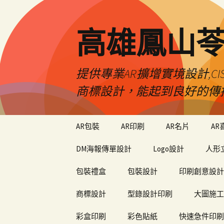
高雄鳳山
提供專業AR擴增實境設計,CI
商標設計，能起到良好的傳
跳
AR包裝
AR印刷
AR名片
AR
至
內
DM海報傳單設計
Logo設計
人形
容
包裝禮盒
包裝設計
印刷創意設計
商標設計
型錄設計印刷
大圖施工
彩盒印刷
彩色貼紙
快速急件印刷