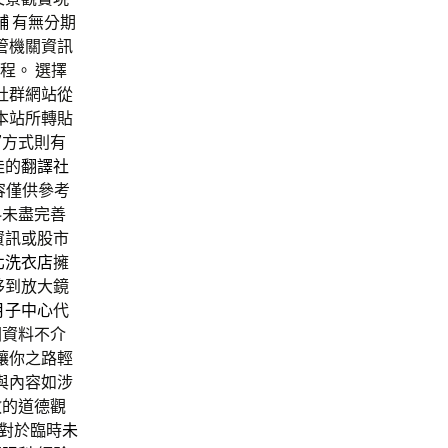
舖
有無分期
管機關資訊
‎。 選擇
社群網站從
本站所轉貼
窗方式則有
佳的
翻譯社
容僅供參考
料未盡完善
資訊或股市
北洗衣店
擁
移到放大鏡
月子中心
代
關資料不介
讓你之路輕
與內容如涉
教的道德觀
對於臨時
未