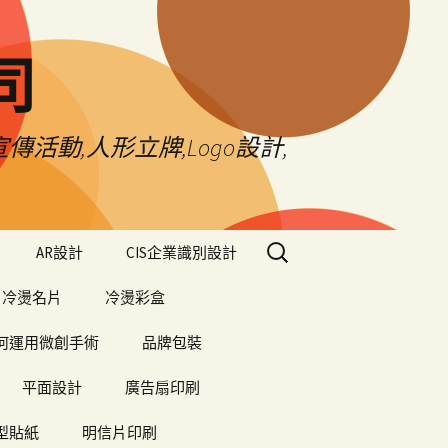
司
傳活動,人形立牌,Logo設計,
搜
AR設計
CIS企業識別設計
尋
關
冷燙名片
冷燙彩盒
鍵
字:
何運用微創手術
品牌包裝
平面設計
廣告扇印刷
型貼紙
明信片印刷