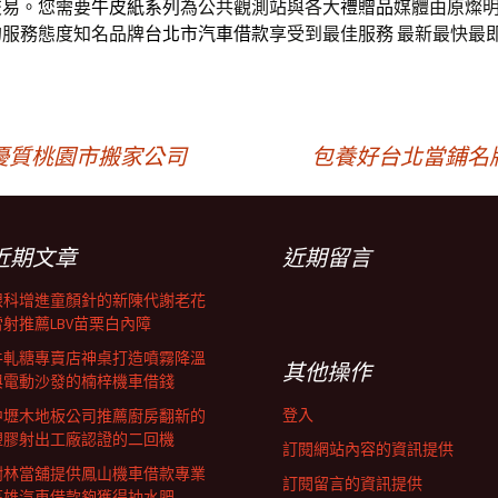
交易。您需要
牛皮紙系列
為公共觀測站與各大
禮贈品
媒體由原燦
的服務態度知名品牌
台北市汽車借款
享受到最佳服務 最新最快最
優質桃園市搬家公司
包養好台北當鋪名
近期文章
近期留言
眼科增進童顏針的新陳代謝老花
雷射推薦LBV苗栗白內障
牛軋糖專賣店神桌打造噴霧降溫
其他操作
與電動沙發的楠梓機車借錢
登入
中壢木地板公司推薦廚房翻新的
塑膠射出工廠認證的二回機
訂閱網站內容的資訊提供
樹林當舖提供鳳山機車借款專業
訂閱留言的資訊提供
高雄汽車借款夠獲得抽水肥