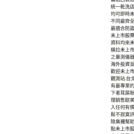
統一
乾洗
均可即時
不同最齊
最適合
防
未上市股
資料均來
橫拉
未上
之量測儀
海外投資
歡迎
未上
觀測站.
台
有最專業
下者
耳屎
理銷售歐
入任何有價
鬆不寂寞
除臭襪
幫
點
未上市