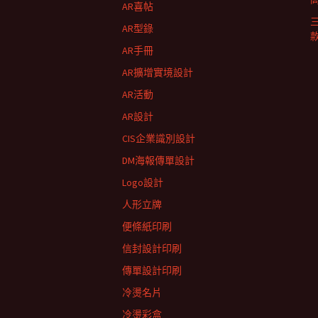
AR喜帖
AR型錄
AR手冊
AR擴增實境設計
AR活動
AR設計
CIS企業識別設計
DM海報傳單設計
Logo設計
人形立牌
便條紙印刷
信封設計印刷
傳單設計印刷
冷燙名片
冷燙彩盒