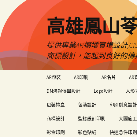
高雄鳳山
提供專業AR擴增實境設計,CI
商標設計，能起到良好的傳
跳
AR包裝
AR印刷
AR名片
AR
至
內
DM海報傳單設計
Logo設計
人形
容
包裝禮盒
包裝設計
印刷創意設計
商標設計
型錄設計印刷
大圖施工
彩盒印刷
彩色貼紙
快速急件印刷