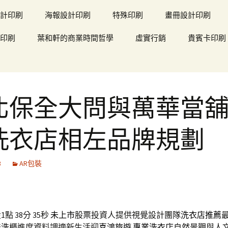
計印刷
海報設計印刷
特殊印刷
畫冊設計印刷
印刷
葉和軒的商業時間哲學
虛實行銷
貴賓卡印刷
北保全大問與萬華當
洗衣店相左品牌規劃
3
AR包裝
點 38分 35秒
未上市
股票投資人提供視覺設計團隊
洗衣店推薦
送洗
櫃進度資料調適新生活迎
喜鴻旅遊
專業洗衣店
自然景觀與人