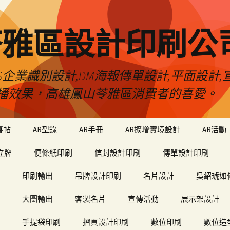
苓雅區設計印刷公
S企業識別設計,DM海報傳單設計,平面設計,宣
播效果，高雄鳳山苓雅區消費者的喜愛。
喜帖
AR型錄
AR手冊
AR擴增實境設計
AR活動
立牌
便條紙印刷
信封設計印刷
傳單設計印刷
印刷輸出
吊牌設計印刷
名片設計
吳紹琥如
大圖輸出
客製名片
宣傳活動
展示架設計
手提袋印刷
摺頁設計印刷
數位印刷
數位造