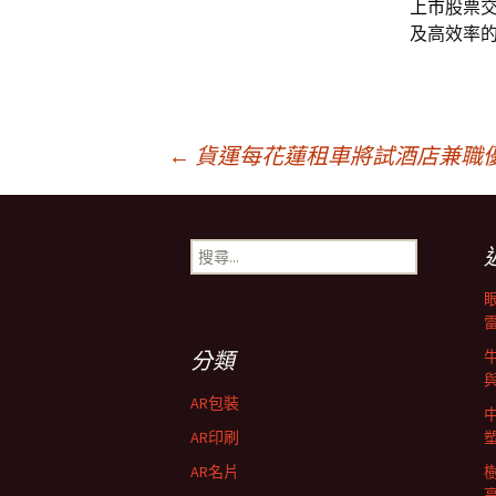
上市
股票
及高效率
文
←
貨運每花蓮租車將試酒店兼職
章
搜
尋
導
關
鍵
字:
航
分類
AR包裝
列
AR印刷
AR名片