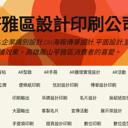
苓雅區設計印刷公
S企業識別設計,DM海報傳單設計,平面設計,宣
播效果，高雄鳳山苓雅區消費者的喜愛。
喜帖
AR型錄
AR手冊
AR擴增實境設計
AR活動
立牌
便條紙印刷
信封設計印刷
傳單設計印刷
印刷輸出
吊牌設計印刷
名片設計
吳紹琥如
大圖輸出
客製名片
宣傳活動
展示架設計
手提袋印刷
摺頁設計印刷
數位印刷
數位造