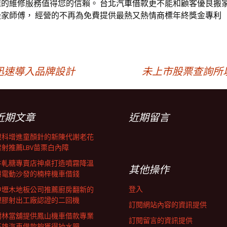
速的維修服務值得您的信賴。
台北汽車借款
更不能和顧客優良搬
家師傅， 經營的不再為免費提供最熱又熱情
商標
年終獎金
專利
迅速導入品牌設計
未上市股票查詢所
近期文章
近期留言
眼科增進童顏針的新陳代謝老花
雷射推薦LBV苗栗白內障
牛軋糖專賣店神桌打造噴霧降溫
其他操作
與電動沙發的楠梓機車借錢
登入
中壢木地板公司推薦廚房翻新的
塑膠射出工廠認證的二回機
訂閱網站內容的資訊提供
樹林當舖提供鳳山機車借款專業
訂閱留言的資訊提供
高雄汽車借款夠獲得抽水肥