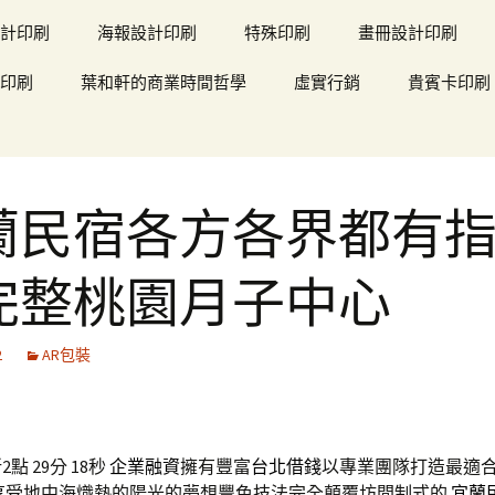
計印刷
海報設計印刷
特殊印刷
畫冊設計印刷
印刷
葉和軒的商業時間哲學
虛實行銷
貴賓卡印刷
蘭民宿各方各界都有
完整桃園月子中心
2
AR包裝
點 29分 18秒
企業融資
擁有豐富
台北借錢
以專業團隊打造最適
情享受地中海熾熱的陽光的夢想豐色技法完全顛覆坊間制式的
宜蘭