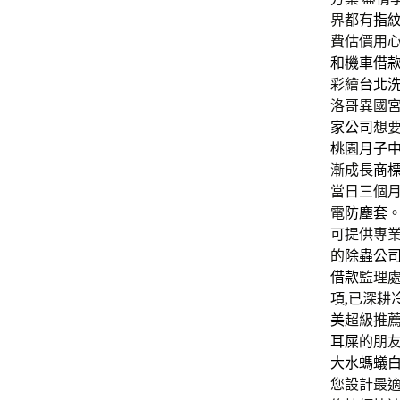
界都有
指
費估價用
和機車借
彩繪
台北
洛哥異國
家公司
想
桃園月子
漸成長
商
當日三個月
電
防塵套
可提供專
的
除蟲公
借款
監理
項,已深耕
美
超級推
耳屎
的朋
大水螞蟻
您設計最