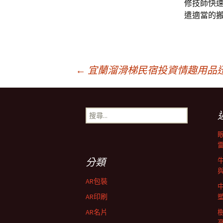
修技師快
遣適當的搬
文
←
宜蘭溜滑梯民宿投資情趣用品
章
搜
尋
導
關
鍵
字:
航
分類
AR包裝
列
AR印刷
AR名片