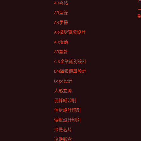
AR喜帖
AR型錄
AR手冊
AR擴增實境設計
AR活動
AR設計
CIS企業識別設計
DM海報傳單設計
Logo設計
人形立牌
便條紙印刷
信封設計印刷
傳單設計印刷
冷燙名片
冷燙彩盒