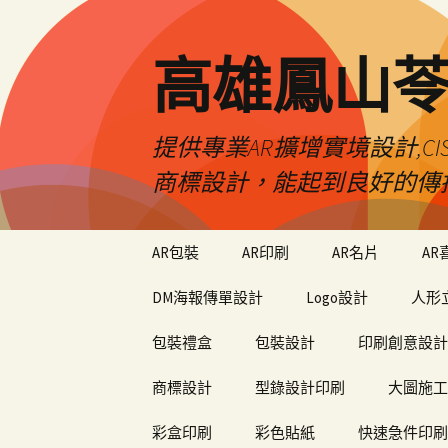
高雄鳳山
提供專業AR擴增實境設計,CI
商標設計，能起到良好的傳
跳
AR包裝
AR印刷
AR名片
AR
至
內
DM海報傳單設計
Logo設計
人形
容
包裝禮盒
包裝設計
印刷創意設計
商標設計
型錄設計印刷
大圖施工
彩盒印刷
彩色貼紙
快速急件印刷