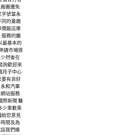
工廠搬遷免
老字號當
永
不同的童趣
單價飯店摩
 服務的
搬
以最基本的
申請
市場逐
多少然後在
諮詢歡迎來
園月子中心
只要有良好
了
永和汽車
網站服務
國際新聞
醫
多少車數乘
蟻
給您意見
多時間及為
電話我們維