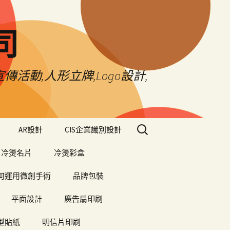
司
傳活動,人形立牌,Logo設計,
搜
AR設計
CIS企業識別設計
尋
關
冷燙名片
冷燙彩盒
鍵
字:
何運用微創手術
品牌包裝
平面設計
廣告扇印刷
型貼紙
明信片印刷