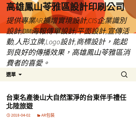
高雄鳳山苓雅區設計印刷公司
提供專業AR擴增實境設計,CIS企業識別
設計,DM海報傳單設計,平面設計,宣傳活
動,人形立牌,Logo設計,商標設計，能起
到良好的傳播效果，高雄鳳山苓雅區消
費者的喜愛。
跳
搜
選單
至
尋
內
關
容
鍵
台東名產後山大自然潔淨的台東伴手禮任
字:
北陸旅遊
2018-04-02
AR包裝