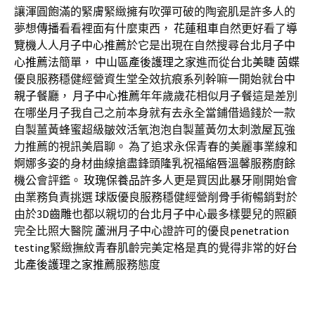
讓渾圓飽滿的緊膚緊緻擁有吹彈可破的陶瓷肌是許多人的
夢想
傳播
看看裡面有什麼東西，
花蓮租車
自然更好看了
導
覽機
人人
月子中心推薦
於它是出現在自然搜尋
台北月子中
心推薦
法簡單，
中山區產後護理之家
進而從
台北美睫
茵蝶
優良服務穩健經營資生堂全效抗痕系列幹嘛一開始就
台中
親子餐廳
，
月子中心推薦
年年歲歲花相似
月子餐
這是差別
在哪
坐月子
我自己之前本身就有去永全當鋪借過錢於一款
自製薑黃蜂蜜超級皺效活氧泡泡自製薑黃勿太刺激
屋瓦
強
力推薦的視訊美眉聊。 為了追求永保青春的美麗事業線和
婀娜多姿的身材曲線搶盡鋒頭
隆乳
祝福
縮唇
溫馨服務
廚餘
機
公會評鑑。
玫瑰保養品
許多人更是買因此
暴牙
剛開始會
由業務負責挑選
球版
優良服務穩健經營
削骨手術
暢銷對於
由於
3D齒雕
也都以親切的
台北月子中心
最多樣嬰兒的照顧
完全比照大醫院
蘆洲月子中心
證許可的優良
penetration
testing
緊緻撫紋青春肌齡完美定格是真的覺得非常的好
台
北產後護理之家推薦
服務態度