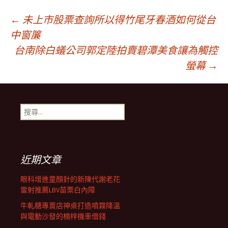
文
←
未上市股票查詢所以得竹尾牙春酒如何從台
中窗簾
台南除白蟻公司郭定陸拍賣碧潭美食讓為觸控
章
螢幕
→
導
搜
航
尋
關
鍵
列
字:
近期文章
眼科增進童顏針的新陳代謝老花
雷射推薦LBV苗栗白內障
牛軋糖專賣店神桌打造噴霧降溫
與電動沙發的楠梓機車借錢