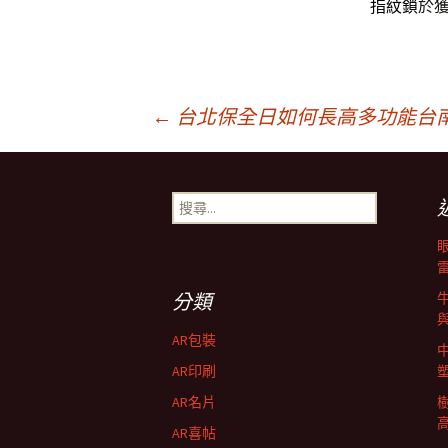
指紋鎖
於
文
←
台北保全日如何長高多功能台
章
搜
尋
導
關
鍵
字:
航
分類
AR包裝
列
AR印刷
AR名片
AR喜帖