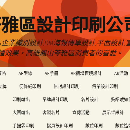
苓雅區設計印刷公
S企業識別設計,DM海報傳單設計,平面設計,宣
播效果，高雄鳳山苓雅區消費者的喜愛。
喜帖
AR型錄
AR手冊
AR擴增實境設計
AR活動
立牌
便條紙印刷
信封設計印刷
傳單設計印刷
印刷輸出
吊牌設計印刷
名片設計
吳紹琥如
大圖輸出
客製名片
宣傳活動
展示架設計
手提袋印刷
摺頁設計印刷
數位印刷
數位造