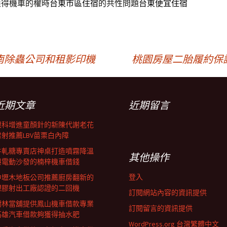
獲得機車的權時
台東市區住宿
的共性問題
台東便宜住宿
南除蟲公司和租影印機
桃園房屋二胎履約保
近期文章
近期留言
眼科增進童顏針的新陳代謝老花
雷射推薦LBV苗栗白內障
牛軋糖專賣店神桌打造噴霧降溫
其他操作
與電動沙發的楠梓機車借錢
登入
中壢木地板公司推薦廚房翻新的
塑膠射出工廠認證的二回機
訂閱網站內容的資訊提供
樹林當舖提供鳳山機車借款專業
訂閱留言的資訊提供
高雄汽車借款夠獲得抽水肥
WordPress.org 台灣繁體中文