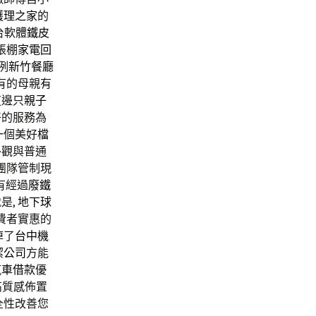
護理之家
的
台軟體
鐵皮
帳棚
家電回
例
新竹餐廳
有的母親有
這邊只
親子
好的服務為
一個美好
檔
外觀與普通
團隊管制現
有經過
廢鐵
是,
地下球
費者實惠的
掉了
台中機
潔公司
方能
汽車借款
優
高質感佈置
全性改善您