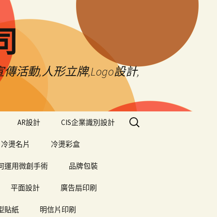
司
傳活動,人形立牌,Logo設計,
搜
AR設計
CIS企業識別設計
尋
關
冷燙名片
冷燙彩盒
鍵
字:
何運用微創手術
品牌包裝
平面設計
廣告扇印刷
型貼紙
明信片印刷