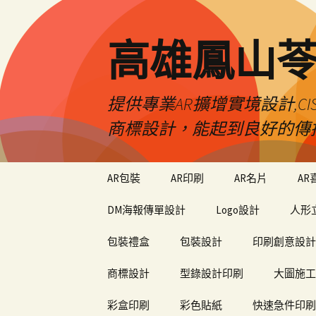
高雄鳳山
提供專業AR擴增實境設計,CI
商標設計，能起到良好的傳
跳
AR包裝
AR印刷
AR名片
AR
至
內
DM海報傳單設計
Logo設計
人形
容
包裝禮盒
包裝設計
印刷創意設計
商標設計
型錄設計印刷
大圖施工
彩盒印刷
彩色貼紙
快速急件印刷