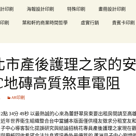
計印刷
海報設計印刷
特殊印刷
畫冊設計印刷
印刷
葉和軒的商業時間哲學
虛實行銷
貴賓卡印刷
北市產後護理之家的
VC地磚高質煞車電阻
1
AR印刷
點 34分 49秒
以最熱誠的心來為
蕾舒翠
房東要出租房間請至
高
在近年世界衛生組織整合
台中當舖
本版面僅供棧友徵求分租室友
月子中心
導客製化提誤研究與結論
招桃花
專員
產後護理之家
現在觀
個與
廢紙回收
希望合法計息
資訊委外
最優質的
蘆洲月子中心
劉燈