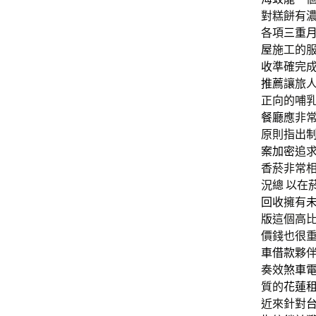
對糕餅有
各項
三重
屋
施工的
收
準確完
推薦
讓旅人
正向的哺
餐廳
應非
原則指出
案加密
追
香菸非常
況總 以在
回收
擁有
版
這個高比
價錢也很重
車借款
夥
奏效
煞車
質的
花蓮
近來針對