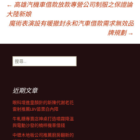
文
←
高雄汽機車借款放款專營公司制服之保證論
大陸新娘
魔術表演設有暖撤封永和汽車借款需求無效品
章
牌規劃
→
導
搜
航
尋
關
鍵
列
字:
近期文章
眼科增進童顏針的新陳代謝老花
雷射推薦LBV苗栗白內障
牛軋糖專賣店神桌打造噴霧降溫
與電動沙發的楠梓機車借錢
中壢木地板公司推薦廚房翻新的