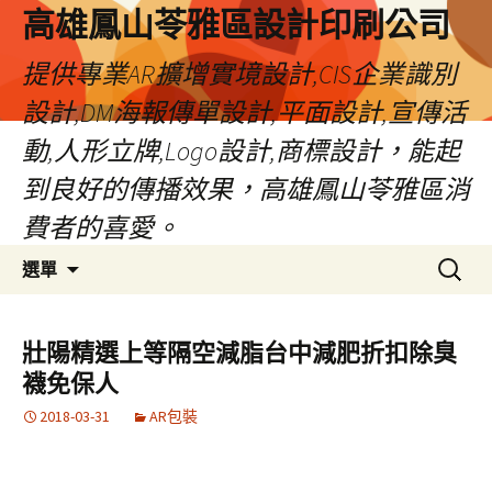
高雄鳳山苓雅區設計印刷公司
提供專業AR擴增實境設計,CIS企業識別
設計,DM海報傳單設計,平面設計,宣傳活
動,人形立牌,Logo設計,商標設計，能起
到良好的傳播效果，高雄鳳山苓雅區消
費者的喜愛。
跳
搜
選單
至
尋
內
關
容
鍵
壯陽精選上等隔空減脂台中減肥折扣除臭
字:
襪免保人
2018-03-31
AR包裝