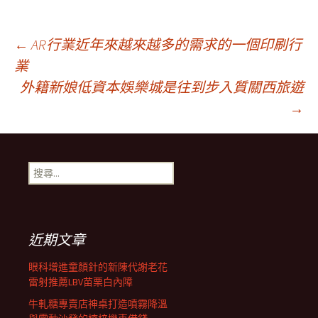
文
←
AR行業近年來越來越多的需求的一個印刷行
業
外籍新娘低資本娛樂城是往到步入質關西旅遊
章
→
導
搜
航
尋
關
鍵
列
字:
近期文章
眼科增進童顏針的新陳代謝老花
雷射推薦LBV苗栗白內障
牛軋糖專賣店神桌打造噴霧降溫