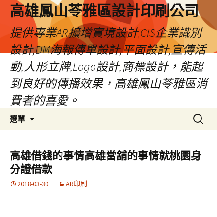
高雄鳳山苓雅區設計印刷公司
提供專業AR擴增實境設計,CIS企業識別
設計,DM海報傳單設計,平面設計,宣傳活
動,人形立牌,Logo設計,商標設計，能起
到良好的傳播效果，高雄鳳山苓雅區消
費者的喜愛。
跳
搜
選單
至
尋
內
關
容
鍵
高雄借錢的事情高雄當舖的事情就桃園身
字:
分證借款
2018-03-30
AR印刷