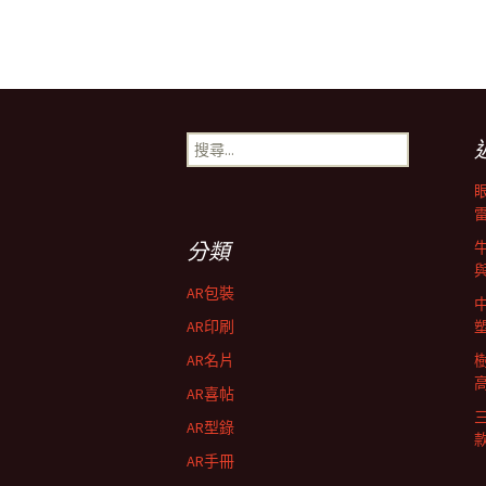
搜
尋
關
鍵
字:
分類
AR包裝
AR印刷
AR名片
AR喜帖
AR型錄
AR手冊