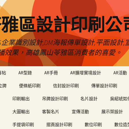
苓雅區設計印刷公
S企業識別設計,DM海報傳單設計,平面設計,宣
播效果，高雄鳳山苓雅區消費者的喜愛。
喜帖
AR型錄
AR手冊
AR擴增實境設計
AR活動
立牌
便條紙印刷
信封設計印刷
傳單設計印刷
印刷輸出
吊牌設計印刷
名片設計
吳紹琥如
大圖輸出
客製名片
宣傳活動
展示架設計
手提袋印刷
摺頁設計印刷
數位印刷
數位造