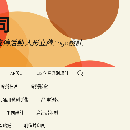
司
傳活動,人形立牌,Logo設計,
搜
AR設計
CIS企業識別設計
尋
關
冷燙名片
冷燙彩盒
鍵
字:
何運用微創手術
品牌包裝
平面設計
廣告扇印刷
型貼紙
明信片印刷