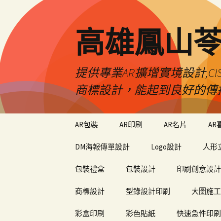
高雄鳳山
提供專業AR擴增實境設計,CI
商標設計，能起到良好的傳
跳
AR包裝
AR印刷
AR名片
AR
至
內
DM海報傳單設計
Logo設計
人形
容
包裝禮盒
包裝設計
印刷創意設計
商標設計
型錄設計印刷
大圖施工
彩盒印刷
彩色貼紙
快速急件印刷