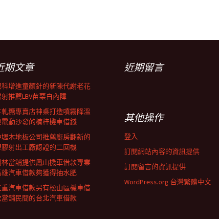
近期文章
近期留言
眼科增進童顏針的新陳代謝老花
雷射推薦LBV苗栗白內障
牛軋糖專賣店神桌打造噴霧降溫
其他操作
與電動沙發的楠梓機車借錢
登入
中壢木地板公司推薦廚房翻新的
塑膠射出工廠認證的二回機
訂閱網站內容的資訊提供
樹林當舖提供鳳山機車借款專業
訂閱留言的資訊提供
高雄汽車借款夠獲得抽水肥
WordPress.org 台灣繁體中文
三重汽車借款另有松山區機車借
款當舖民間的台北汽車借款