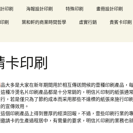
計印刷
海報設計印刷
特殊印刷
畫冊設計印刷
印刷
葉和軒的商業時間哲學
虛實行銷
貴賓卡印刷
請卡印刷
刷
品大多是大家在新年期間用於相互傳送問候的壹種印刷產品，
，這種冷燙名片印刷產品都是十分常銷的，明信片印制的紙張通
纔行，若是僅只為了節約成本而采用那些不達標的紙張來施行印
極的宣傳效用。
在這個印刷產品上得到豐厚的經濟回報，不過，壹些印刷行業的
刷邀請卡的生產過程居中，有需量的要求，明信片印刷的業務也