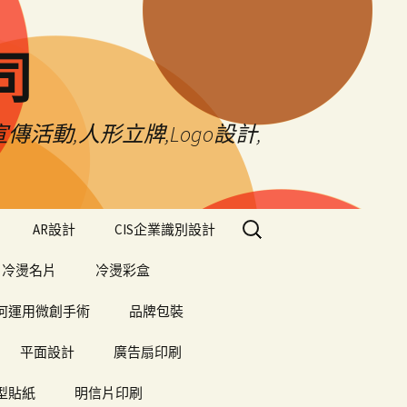
司
傳活動,人形立牌,Logo設計,
搜
AR設計
CIS企業識別設計
尋
關
冷燙名片
冷燙彩盒
鍵
字:
何運用微創手術
品牌包裝
平面設計
廣告扇印刷
型貼紙
明信片印刷