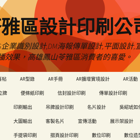
苓雅區設計印刷公
S企業識別設計,DM海報傳單設計,平面設計,宣
播效果，高雄鳳山苓雅區消費者的喜愛。
喜帖
AR型錄
AR手冊
AR擴增實境設計
AR活動
立牌
便條紙印刷
信封設計印刷
傳單設計印刷
印刷輸出
吊牌設計印刷
名片設計
吳紹琥如
大圖輸出
客製名片
宣傳活動
展示架設計
手提袋印刷
摺頁設計印刷
數位印刷
數位造