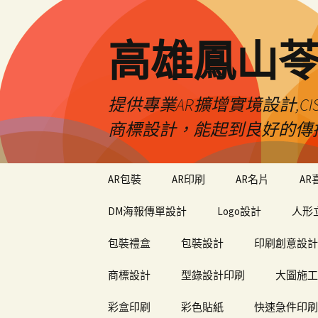
高雄鳳山
提供專業AR擴增實境設計,CI
商標設計，能起到良好的傳
跳
AR包裝
AR印刷
AR名片
AR
至
內
DM海報傳單設計
Logo設計
人形
容
包裝禮盒
包裝設計
印刷創意設計
商標設計
型錄設計印刷
大圖施工
彩盒印刷
彩色貼紙
快速急件印刷