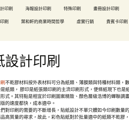
計印刷
海報設計印刷
特殊印刷
畫冊設計印刷
印刷
葉和軒的商業時間哲學
虛實行銷
貴賓卡印刷
紙設計印刷
印刷
不乾膠材料按外表材料可分為紙類、薄膜類與特種材料類，
的是紙類， 膠印是紙張類印刷的主流印刷形式，便條紙現下也是
刷形式。其特點是相宜於印刷圖案精致、顏色層級浩博的蟬聯調
制版的速度都快，成本適中。
人們對印刷的需要的不斷增長，貼紙設計不單只體如今印刷數量
刷品高質量的尋求，故此，彩色貼紙對於批量適中的紙類不乾膠，
。