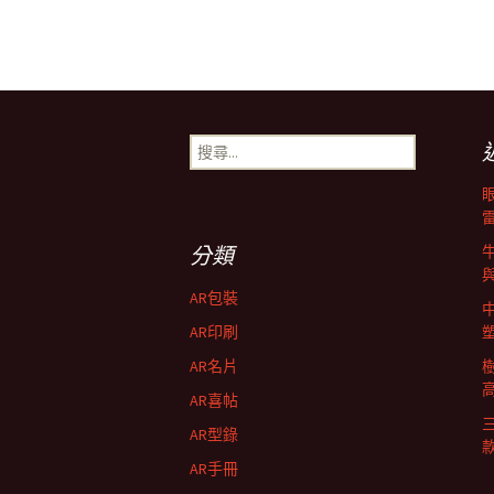
搜
尋
關
鍵
字:
分類
AR包裝
AR印刷
AR名片
AR喜帖
AR型錄
AR手冊