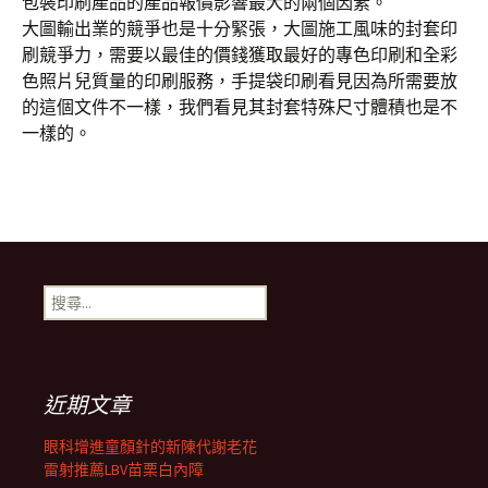
包裝印刷產品的產品報價影響最大的兩個因素。
大圖輸出業的競爭也是十分緊張，大圖施工風味的封套印
刷競爭力，需要以最佳的價錢獲取最好的專色印刷和全彩
色照片兒質量的印刷服務，手提袋印刷看見因為所需要放
的這個文件不一樣，我們看見其封套特殊尺寸體積也是不
一樣的。
搜
尋
關
鍵
字:
近期文章
眼科增進童顏針的新陳代謝老花
雷射推薦LBV苗栗白內障