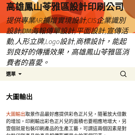
高雄鳳山苓雅區設計印刷公司
提供專業AR擴增實境設計,CIS企業識別
設計,DM海報傳單設計,平面設計,宣傳活
動,人形立牌,Logo設計,商標設計，能起
到良好的傳播效果，高雄鳳山苓雅區消
費者的喜愛。
跳
搜
選單
至
尋
內
關
容
鍵
大圖輸出
字:
大圖輸出
取景作品最好應提供彩色正片兒，隨著放大倍數
的增加，印刷輸出彩色正片兒的面積也要相應地增大，另
壹個就是包裝印刷產品的生產工藝，可謂這兩個因素是對