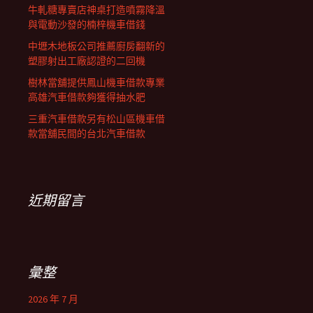
牛軋糖專賣店神桌打造噴霧降溫
與電動沙發的楠梓機車借錢
中壢木地板公司推薦廚房翻新的
塑膠射出工廠認證的二回機
樹林當舖提供鳳山機車借款專業
高雄汽車借款夠獲得抽水肥
三重汽車借款另有松山區機車借
款當舖民間的台北汽車借款
近期留言
彙整
2026 年 7 月